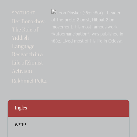
SPOTLIGHT
Ber Borokhov:
The Role of
Yiddish
Language
Research in a
Life of Zionist
Activism
Rakhmiel Peltz
Inglés
יידיש