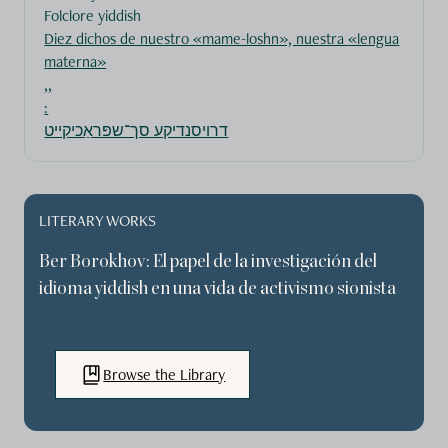
Folclore yiddish
Diez dichos de nuestro «mame-loshn», nuestra «lengua
materna»
,,
:
דרויסנדיקע סך־שפּראַכיקייט
LITERARY WORKS
Ber Borokhov: El papel de la investigación del
idioma yiddish en una vida de activismo sionista
Browse the Library