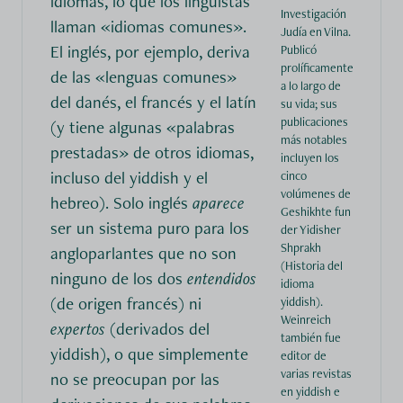
idiomas, lo que los lingüistas
Investigación
llaman «idiomas comunes».
Judía en Vilna.
El inglés, por ejemplo, deriva
Publicó
prolíficamente
de las «lenguas comunes»
a lo largo de
del danés, el francés y el latín
su vida; sus
publicaciones
(y tiene algunas «palabras
más notables
prestadas» de otros idiomas,
incluyen los
incluso del yiddish y el
cinco
volúmenes de
hebreo). Solo inglés
aparece
Geshikhte fun
ser un sistema puro para los
der Yidisher
Shprakh
angloparlantes que no son
(Historia del
ninguno de los dos
entendidos
idioma
(de origen francés) ni
yiddish).
Weinreich
expertos
(derivados del
también fue
yiddish), o que simplemente
editor de
varias revistas
no se preocupan por las
en yiddish e