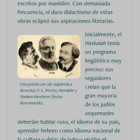
escritos por maskilim. Con demasiada
frecuencia, el duro didactismo de estas
obras eclipsó sus aspiraciones literarias.
Inicialmente, el
Haskalah
tenía
un programa
lingüístico muy
preciso: sus
seguidores
Una postal con (de izquierda a
creían que la
derecha): Y. L. Peretz, Mendele y
gran mayoría
Sholem Aleichem (fecha
desconocida).
de los judíos
asquenazíes
deberían hablar ruso, el idioma de su país,
aprender hebreo como idioma nacional de
la cultura y dejar de lado u olvidar el