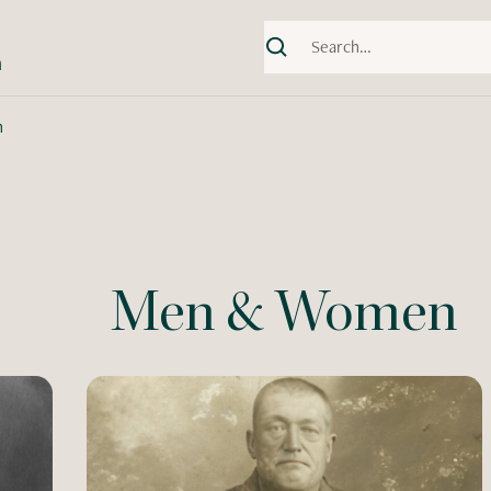
ת
n
Men & Women