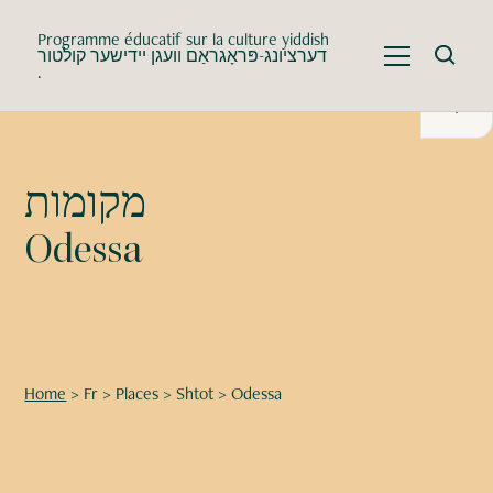
Programme éducatif sur la culture yiddish
דערציונג-פּראָגראַם וועגן יידישער קולטור
.
מקומות
Odessa
Home
>
Fr
>
Places
>
Shtot
>
Odessa