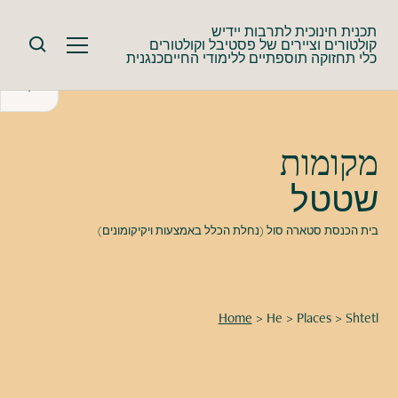
תכנית חינוכית לתרבות יידיש
קולטורים וציירים של פסטיבל וקולטורים
כלי תחזוקה תוספתיים ללימודי החייםכנגנית
מקומות
שטטל
בית הכנסת סטארה סול (נחלת הכלל באמצעות ויקיקומונים)
Home
>
He
>
Places
>
Shtetl