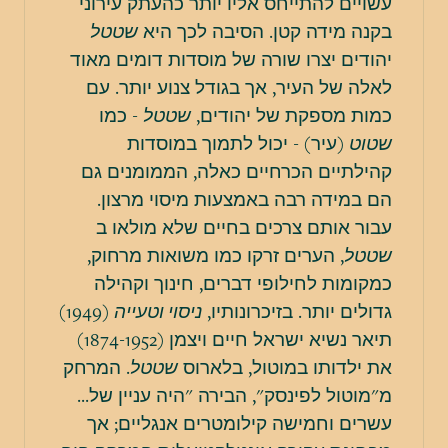
עשויים להתייחס אליו יותר כהעתק עירוני
בקנה מידה קטן. הסיבה לכך היא
שטטל
יהודים יצרו שורה של מוסדות דומים מאוד
לאלה של העיר, אך בגודל צנוע יותר. עם
כמות מספקת של יהודים,
שטטל
- כמו
שטוט
(עיר) - יכול לתמוך במוסדות
קהילתיים הכרחיים כאלה, הממומנים גם
הם במידה רבה באמצעות מיסוי מרצון.
עבור אותם צרכים בחיים שלא מולאו ב
שטטל
, הערים זרקו כמו משואות מרחוק,
כמקומות לחילופי דברים, חינוך וקהילה
גדולים יותר. בזיכרונותיו,
ניסוי וטעייה
(1949)
תיאר נשיא ישראל חיים ויצמן (1874-1952)
את ילדותו במוטול, בלארוס
שטטל
. המרחק
מ"מוטול לפינסק", הבירה "היה עניין של...
עשרים וחמישה קילומטרים אנגליים; אך