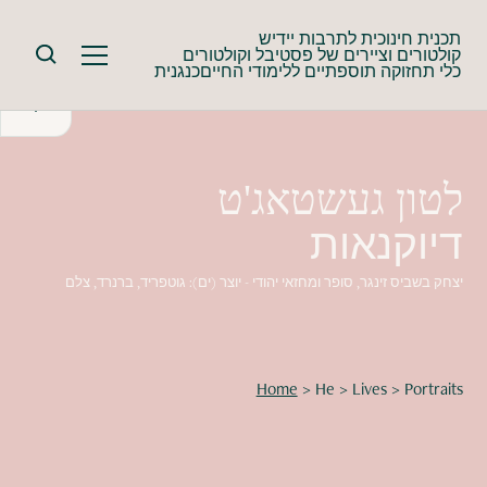
תכנית חינוכית לתרבות יידיש
קולטורים וציירים של פסטיבל וקולטורים
כלי תחזוקה תוספתיים ללימודי החייםכנגנית
לטון געשטאג'ט
דיוקנאות
יצחק בשביס זינגר, סופר ומחזאי יהודי - יוצר (ים): גוטפריד, ברנרד, צלם
Home
>
He
>
Lives
>
Portraits